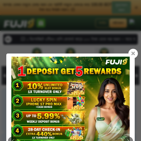
আপনার একজন বন্ধুকে রেফার করুন এবং প্রতিটি বন্ধুকে রেফারের জন্য 100.00 BDT
মুক্তকরণ
টাকা করে উপার্জন করুন। 💥
করুন
লগইন
সাইনআপ
💥 ১ ডিপোজিটে ৫টিরও বেশি বোনাস! মাত্র ১০০ টাকা থেকে শুরু করুন – সাথে সাথেই একা
রেফারেল
ডিপোজিট
উত্তোলন করুন
Home